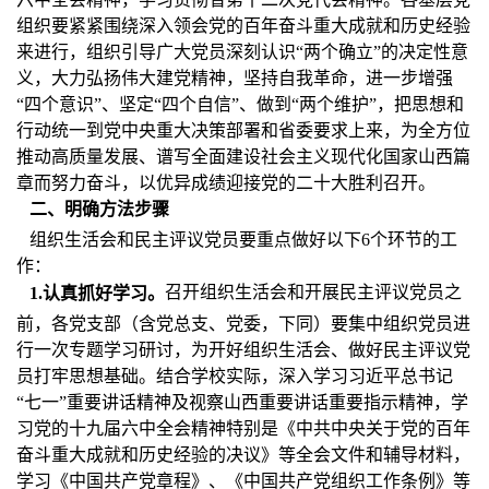
组织要紧紧围绕深入领会党的百年奋斗重大成就和历史经验
来进行，组织引导广大党员深刻认识“两个确立”的决定性意
义，大力弘扬伟大建党精神，坚持自我革命，进一步增强
“四个意识”、坚定“四个自信”、做到“两个维护”，把思想和
行动统一到党中央重大决策部署和省委要求上来，为全方位
推动高质量发展、谱写全面建设社会主义现代化国家山西篇
章而努力奋斗，以优异成绩迎接党的二十大胜利召开。
二、明确方法步骤
组织生活会和民主评议党员要重点做好以下6个环节的工
作：
召开组织生活会和开展民主评议党员之
1.
认真抓好学习。
前，各党支部（含党总支、党委，下同）要集中组织党员进
行一次专题学习研讨，为开好组织生活会、做好民主评议党
员打牢思想基础。结合学校实际，深入学习习近平总书记
“七一”重要讲话精神及视察山西重要讲话重要指示精神，学
习党的十九届六中全会精神特别是《中共中央关于党的百年
奋斗重大成就和历史经验的决议》等全会文件和辅导材料，
学习《中国共产党章程》、《中国共产党组织工作条例》等