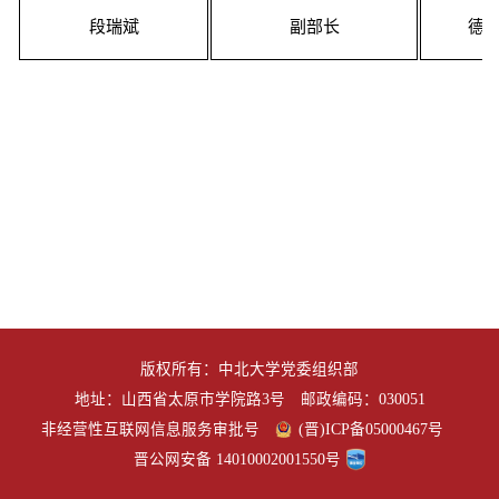
段瑞斌
副部长
德怀
版权所有：中北大学党委组织部
地址：山西省太原市学院路3号 邮政编码：030051
非经营性互联网信息服务审批号
(晋)ICP备05000467号
晋公网安备 14010002001550号