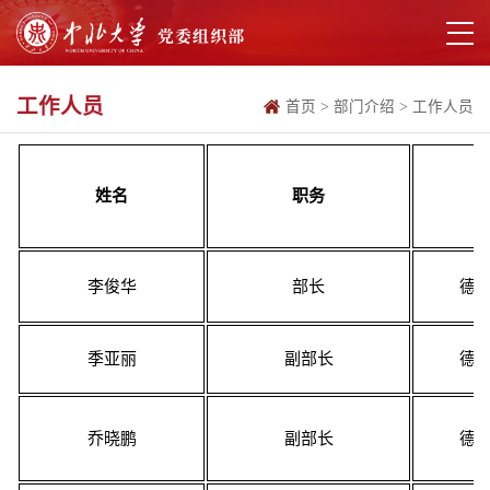
工作人员
首页
>
部门介绍
>
工作人员
姓名
职务
李俊华
部长
德怀
季亚丽
副部长
德
乔晓鹏
副部长
德怀