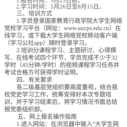
1.
报名时间
：
5
月
25
日
前
。
2.
学习时间
：
5月26日至8月15日
。
三、
培训
方式
1.
学员登录国家教育行政学院大学生网络
党校学习平台（网址：
www.uucps.edu.cn）在
线学习，或下载大学生网络党校移动客户端
（学习公社app）随时登录学习
。
2.
培训分课程学习、主题研讨、心得撰
写、在线考试四个环节，学员完成不少于
32
学时（45分钟/学时）的视频课程学习任务并
考试合格方可获得学时证明
。
四
、有关要求
各
二级基层党组织
要
高度重视
，
结合我
校党史学习工作，统筹安排好本次专题培
训，
并于学习结束后，将学习情况书面总结
报党委组织部。
五、网上报名操作指南
1.进入网站：在浏览器中输入“大学生网