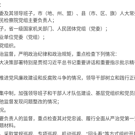
：
及其领导班子，市（地、州、盟）、县（市、区、旗）人大常
民检察院党组主要负责人；
，省一级国家机关部门、人民团体党组（党委）；
业单位党委（党组）；
党组织。
监督，严明政治纪律和政治规矩，重点检查下列情况：
决策部署特别是贯彻习近平总书记重要讲话和重要指示批示精
进党风廉政建设和反腐败斗争的情况，领导干部树立和践行正
中制，加强领导班子和干部人才队伍建设、基层党组织和党员
他监督发现问题整改的情况；
况。
负责人的监督，重点检查其对党忠诚、履行全面从严治党第一
题材料。
采取常规巡视、专项巡视、机动巡视、
回头看
等方式组织开
“
”