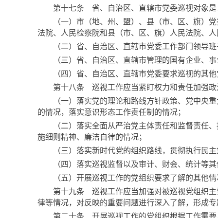
第十七条 省、自治区、直辖市党委巡视对象是
（一）市（地、州、盟）、县（市、区、旗）党委
法院、人民检察院和县（市、区、旗）人民法院、人
（二）省、自治区、直辖市党委工作部门领导班子
（三）省、自治区、直辖市管理的国有企业、事
（四）省、自治区、直辖市党委要求巡视的其他
第十八条 巡视工作应当紧盯权力和责任加强政治
（一）落实党的理论和路线方针政策、党中央重大
的情况，落实意识形态工作责任制的情况；
（二）落实全面从严治党主体责任和监督责任、推
施细则精神、廉洁自律的情况；
（三）落实新时代党的组织路线，贯彻执行民主集
（四）落实巡视监督以及审计、财会、统计等其
（五）开展巡视工作的党组织要求了解的其他情
第十九条 巡视工作应当加强对被巡视党组织主要
律等情况，对反映的重要问题进行深入了解，形成专
第二十条 开展巡视工作的党组织根据工作需要，