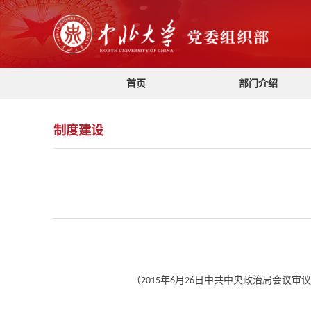
首页
部门介绍
制度建设
（
年
月
日中共中央政治局会议审
2015
6
26