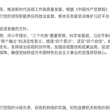
，推进新时代巡视工作高质量发展，根据《中国共产党章程》
党的领导职能责任的政治监督，根本任务是坚决维护习近平总
促进发展的方针。
想、邓小平理论、
三个代表
重要思想、科学发展观、习近平新
“
”
两个确立
的决定性意义，增强
四个意识
、坚定
四个自信
、
“
”
“
”
“
”
态化，发挥政治巡视利剑作用，加强巡视整改和成果运用，促进
保障，确保党始终成为中国特色社会主义事业的坚强领导核心。
党组织分级负责、巡视机构组织实施、纪检监察机关和组织部